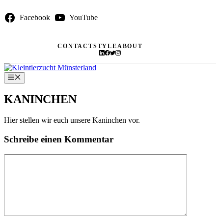
Zum
Facebook
YouTube
Inhalt
springen
CONTACT
STYLE
ABOUT
Menü
KANINCHEN
Hier stellen wir euch unsere Kaninchen vor.
Schreibe einen Kommentar
Kommentar